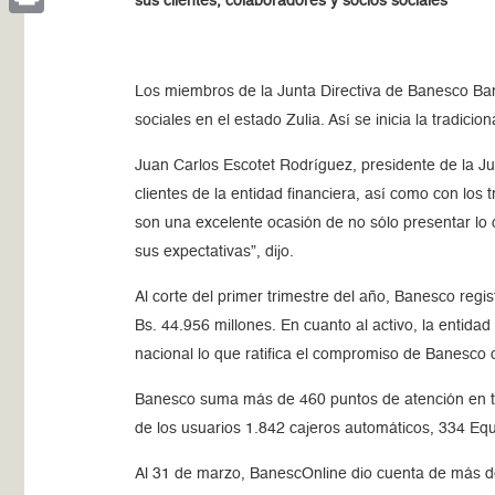
sus clientes, colaboradores y socios sociales
Print
Los miembros de la Junta Directiva de Banesco Banco
sociales en el estado Zulia. Así se inicia la tradici
Juan Carlos Escotet Rodríguez, presidente de la Ju
clientes de la entidad financiera, así como con los
son una excelente ocasión de no sólo presentar lo
sus expectativas”, dijo.
Al corte del primer trimestre del año, Banesco regi
Bs. 44.956 millones. En cuanto al activo, la entida
nacional lo que ratifica el compromiso de Banesco c
Banesco suma más de 460 puntos de atención en todo
de los usuarios 1.842 cajeros automáticos, 334 Eq
Al 31 de marzo, BanescOnline dio cuenta de más de 