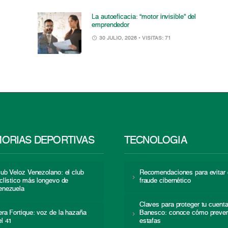
La autoeficacia: “motor invisible” del
emprendedor
30 JULIO, 2026
• VISITAS: 71
ORIAS DEPORTIVAS
TECNOLOGÍA
lub Veloz Venezolano: el club
Recomendaciones para evitar 
iclístico más longevo de
fraude cibernético
enezuela
Claves para proteger tu cuent
era Fortique: voz de la hazaña
Banesco: conoce cómo preven
el 41
estafas