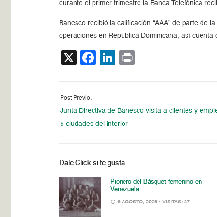
durante el primer trimestre la Banca Telefónica re
Banesco recibió la calificación “AAA” de parte de l
operaciones en República Dominicana, así cuenta 
X
Facebook
LinkedIn
Print
Post Previo:
Junta Directiva de Banesco visita a clientes y emp
5 ciudades del interior
Dale Click si te gusta
Pionero del Básquet femenino en
Venezuela
6 AGOSTO, 2026
• VISITAS: 37