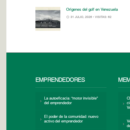
Orígenes del golf en Venezuela
31 JULIO, 2026
• VISITAS: 62
EMPRENDEDORES
MEM
La autoeficacia: “motor invisible”
C
del emprendedor
c
V
El poder de la comunidad: nuevo
activo del emprendedor
V
d