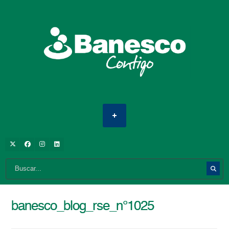
banesco_blog_rse_n°1025