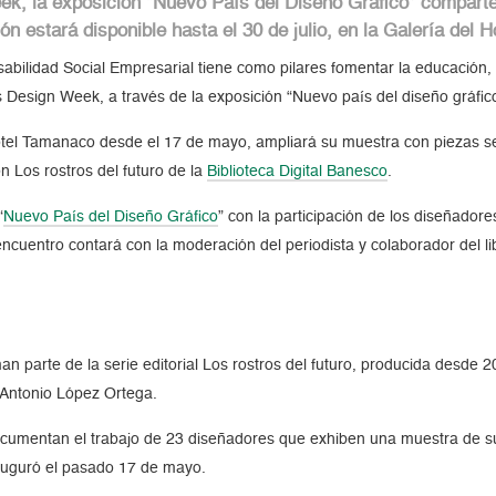
ek, la exposición “Nuevo País del Diseño Gráfico” compart
ión estará disponible hasta el 30 de julio, en la Galería de
bilidad Social Empresarial tiene como pilares fomentar la educación, la
 Design Week, a través de la exposición “Nuevo país del diseño gráfi
Hotel Tamanaco desde el 17 de mayo, ampliará su muestra con piezas se
 Los rostros del futuro de la
Biblioteca Digital Banesco
.
“
Nuevo País del Diseño Gráfico
” con la participación de los diseñado
encuentro contará con la moderación del periodista y colaborador del l
n parte de la serie editorial Los rostros del futuro, producida desde 20
e Antonio López Ortega.
documentan el trabajo de 23 diseñadores que exhiben una muestra de s
nauguró el pasado 17 de mayo.