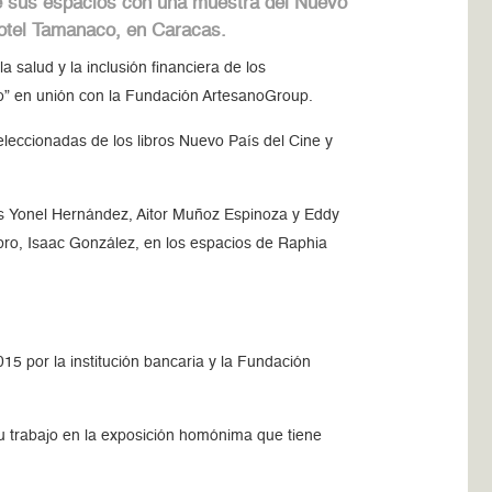
e sus espacios con una muestra del Nuevo
l Hotel Tamanaco, en Caracas.
 salud y la inclusión financiera de los
co” en unión con la Fundación ArtesanoGroup.
leccionadas de los libros Nuevo País del Cine y
res Yonel Hernández, Aitor Muñoz Espinoza y Eddy
ibro, Isaac González, en los espacios de Raphia
15 por la institución bancaria y la Fundación
u trabajo en la exposición homónima que tiene