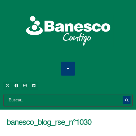
banesco_blog_rse_n°1030