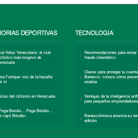
ORIAS DEPORTIVAS
TECNOLOGÍA
lub Veloz Venezolano: el club
Recomendaciones para evitar 
iclístico más longevo de
fraude cibernético
enezuela
Claves para proteger tu cuent
era Fortique: voz de la hazaña
Banesco: conoce cómo preven
el 41
estafas
nicios del ciclismo en Venezuela
Ventajas de la inteligencia artif
para pequeños emprendedore
Pega Betulio… Pega Betulio…
e cayó Betulio»
BanescoInnova anuncia su ter
edición