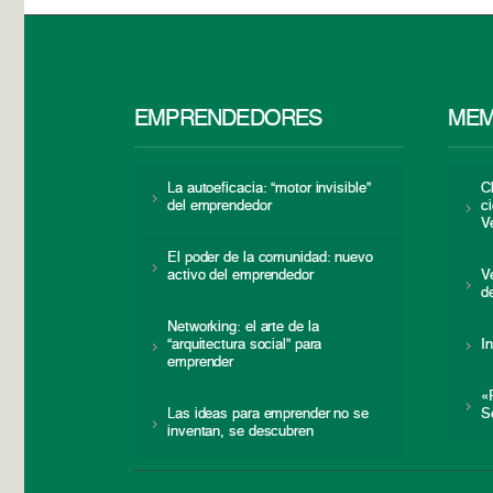
EMPRENDEDORES
MEM
La autoeficacia: “motor invisible”
C
del emprendedor
c
V
El poder de la comunidad: nuevo
activo del emprendedor
V
d
Networking: el arte de la
“arquitectura social” para
I
emprender
«
Las ideas para emprender no se
S
inventan, se descubren