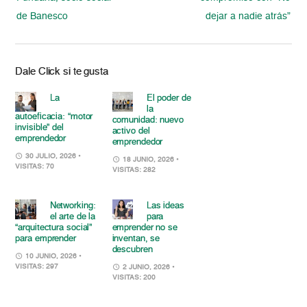
de Banesco
dejar a nadie atrás”
Dale Click si te gusta
La
El poder de
la
autoeficacia: “motor
comunidad: nuevo
invisible” del
activo del
emprendedor
emprendedor
30 JULIO, 2026
•
18 JUNIO, 2026
•
VISITAS: 70
VISITAS: 282
Networking:
Las ideas
el arte de la
para
“arquitectura social”
emprender no se
para emprender
inventan, se
descubren
10 JUNIO, 2026
•
VISITAS: 297
2 JUNIO, 2026
•
VISITAS: 200