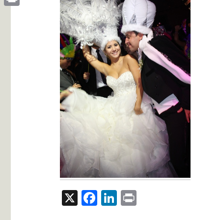
Print
X
Facebook
LinkedIn
Print