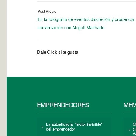
Post Previo:
En la fotografía de eventos discreción y prudencia
conversación con Abigaíl Machado
Dale Click si te gusta
EMPRENDEDORES
MEM
La autoeficacia: “motor invisible”
C
del emprendedor
c
V