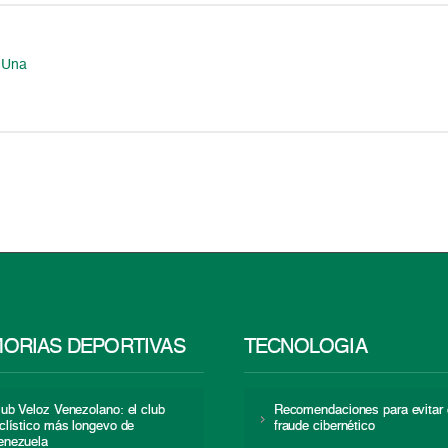
. Una
ORIAS DEPORTIVAS
TECNOLOGÍA
lub Veloz Venezolano: el club
Recomendaciones para evitar 
iclístico más longevo de
fraude cibernético
enezuela