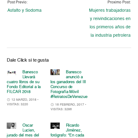
Post Previo:
Proximo Post:
Asfalto y Sodoma
Mujeres trabajadoras
y reivindicaciones en
los primeros años de
la industria petrolera
Dale Click si te gusta
Banesco
Banesco
Llevará
anunció a
cuatro libros de su
los ganadores del III
Fondo Editorial a la
Concurso de
FILCAR 2018
Fotografía Móvil
#RetratosDeVenezuela
12 MARZO, 2018
•
VISITAS: 3220
16 FEBRERO, 2017
•
VISITAS: 3286
Oscar
Ricardo
Lucien,
Jiménez,
jurado del mes del
fotógrafo: “En cada