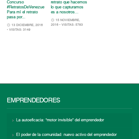
Concurso
retrato que hacemos
#RetratosDeVenezuela:
lo que capturamos
Para mí el retrato
es a nosotros...
pasa por...
15 NOVIEMBRE,
2016
• VISITAS: 5783
13 DICIEMBRE, 2016
• VISITAS: 3149
EMPRENDEDORES
La autoeficacia: “motor invisible” del emprendedor
El poder de la comunidad: nuevo activo del emprendedor