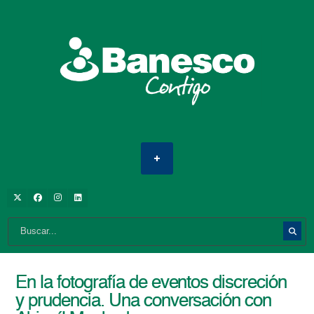
En la fotografía de eventos discreción
y prudencia. Una conversación con