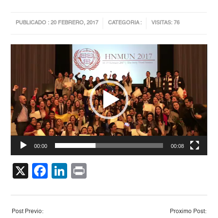
PUBLICADO : 20 FEBRERO, 2017
CATEGORIA :
VISITAS: 76
Reproductor
de
vídeo
00:00
00:08
X
Facebook
LinkedIn
Print
Post Previo:
Proximo Post: