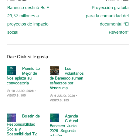
Post Previo:
Proximo Post:
Banesco destinó Bs.F.
Proyección gratuita
23,57 millones a
para la comunidad del
proyectos de impacto
documental “El
social
Reventón”
Dale Click si te gusta
Premio Lo
Los
Mejor de
voluntarios
Nos aplaza su
de Banesco suman
convocatoria
esfuerzos por
Venezuela
10 JULIO, 2026
•
VISITAS: 105
6 JULIO, 2026
•
VISITAS: 153
Boletín de
Agenda
Cultural
Responsabilidad
Banesco. Junio
Social y
2026. Segunda
Sostenibilidad T2
edición