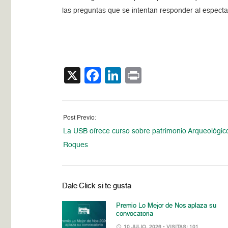
las preguntas que se intentan responder al especta
X
Facebook
LinkedIn
Print
Post Previo:
La USB ofrece curso sobre patrimonio Arqueológic
Roques
Dale Click si te gusta
Premio Lo Mejor de Nos aplaza su
convocatoria
10 JULIO, 2026
• VISITAS: 101