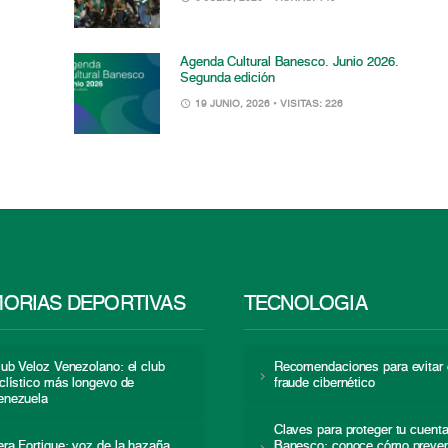
Agenda Cultural Banesco. Junio 2026.
Segunda edición
19 JUNIO, 2026
• VISITAS: 226
ORIAS DEPORTIVAS
TECNOLOGÍA
lub Veloz Venezolano: el club
Recomendaciones para evitar 
iclístico más longevo de
fraude cibernético
enezuela
Claves para proteger tu cuent
era Fortique: voz de la hazaña
Banesco: conoce cómo preven