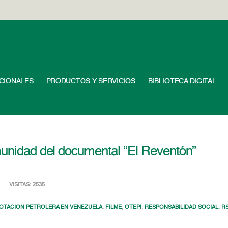
UCIONALES
PRODUCTOS Y SERVICIOS
BIBLIOTECA DIGITAL
munidad del documental “El Reventón”
VISITAS: 2535
OTACION PETROLERA EN VENEZUELA
,
FILME
,
OTEPI
,
RESPONSABILIDAD SOCIAL
,
R