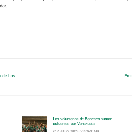
dor.
o de Los
Emet
Los voluntarios de Banesco suman
esfuerzos por Venezuela
6 JULIO, 2026
• VISITAS: 149