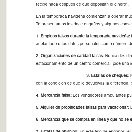
recibe nada después de que depositan el dinero”.
En la temporada navideña comienzan a operar mucho
Te presentamos los doce engaños y algunos consejo
1. Empleos falsos durante la temporada navideña:
L
adelantado o tus datos personales como número de c
2. Organizaciones de caridad falsas:
Nunca des dine
estacionamiento de un centro comercial, pide una i
3. Estafas de cheques:
N
con la condición de que le devuelvas la diferencia.
4. Mercancía falsa:
Los vendedores ambulantes puede
5. Alquiler de propiedades falsas para vacacionar:
E
6. Mercancía que se compra en línea y que no se e
7. Estafas de phishing:
En este tipo de engaños, el 