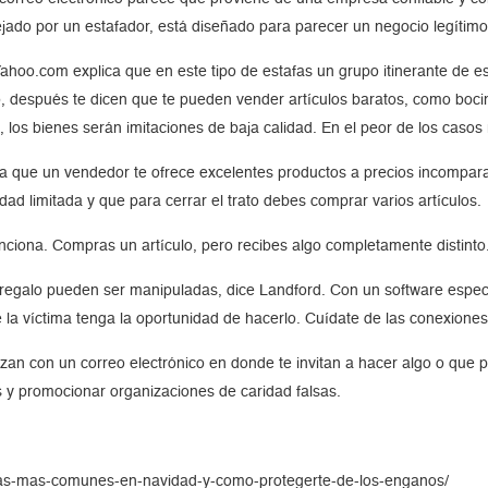
nejado por un estafador, está diseñado para parecer un negocio legítimo
ahoo.com explica que en este tipo de estafas un grupo itinerante de e
 después te dicen que te pueden vender artículos baratos, como bocin
los bienes serán imitaciones de baja calidad. En el peor de los casos r
la que un vendedor te ofrece excelentes productos a precios incompar
dad limitada y que para cerrar el trato debes comprar varios artículos.
nciona. Compras un artículo, pero recibes algo completamente distinto
 regalo pueden ser manipuladas, dice Landford. Con un software especi
 la víctima tenga la oportunidad de hacerlo. Cuídate de las conexiones
an con un correo electrónico en donde te invitan a hacer algo o que p
 y promocionar organizaciones de caridad falsas.
afas-mas-comunes-en-navidad-y-como-protegerte-de-los-enganos/