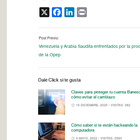
X
Facebook
LinkedIn
Print
Post Previo:
Venezuela y Arabia Saudita enfrentados por la pro
de la Opep
Dale Click si te gusta
Claves para proteger tu cuenta Banes
cómo evitar el cambiazo
10 DICIEMBRE, 2025
• VISITAS: 382
Cómo saber si te están hackeando la
computadora
4 MAYO, 2022
• VISITAS: 2594