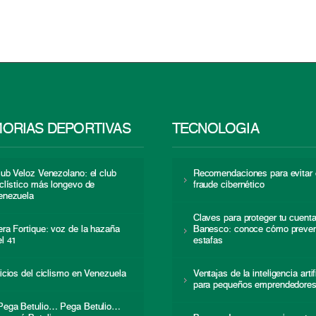
ORIAS DEPORTIVAS
TECNOLOGÍA
lub Veloz Venezolano: el club
Recomendaciones para evitar 
iclístico más longevo de
fraude cibernético
enezuela
Claves para proteger tu cuent
era Fortique: voz de la hazaña
Banesco: conoce cómo preven
el 41
estafas
nicios del ciclismo en Venezuela
Ventajas de la inteligencia artif
para pequeños emprendedore
Pega Betulio… Pega Betulio…