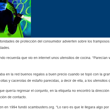
utoridades de protección del consumidor advierten sobre los tramposo
idades.
ndo recuerda que vio en internet unos utensilios de cocina. “Parecían 
ba en la red buenos regalos a buen precio cuando se topó con la gran o
llas y cacerolas de estaño parecidas, a decir de ella, a los utensilio
que quería regresar el conjunto, en la etiqueta no encontró la dirección
ción de contacto.
ien en 1994 fundó scambusters.org. “Lo raro es que le llegara algo por