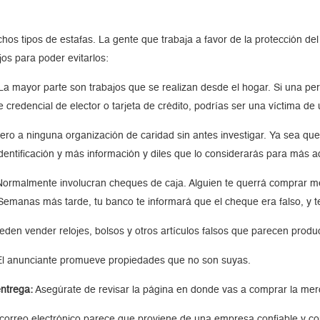
s tipos de estafas. La gente que trabaja a favor de la protección del
s para poder evitarlos:
a mayor parte son trabajos que se realizan desde el hogar. Si una pe
redencial de elector o tarjeta de crédito, podrías ser una víctima de 
ro a ninguna organización de caridad sin antes investigar. Ya sea que 
dentificación y más información y diles que lo considerarás para más a
ormalmente involucran cheques de caja. Alguien te querrá comprar me
 Semanas más tarde, tu banco te informará que el cheque era falso, y t
n vender relojes, bolsos y otros artículos falsos que parecen product
l anunciante promueve propiedades que no son suyas.
ntrega:
Asegúrate de revisar la página en donde vas a comprar la merc
correo electrónico parece que proviene de una empresa confiable y con