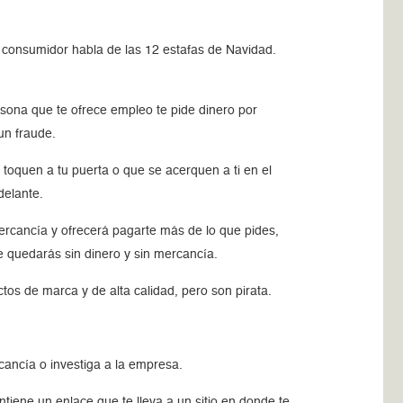
 consumidor habla de las 12 estafas de Navidad.
rsona que te ofrece empleo te pide dinero por
un fraude.
toquen a tu puerta o que se acerquen a ti en el
delante.
rcancía y ofrecerá pagarte más de lo que pides,
e quedarás sin dinero y sin mercancía.
os de marca y de alta calidad, pero son pirata.
ancía o investiga a la empresa.
tiene un enlace que te lleva a un sitio en donde te