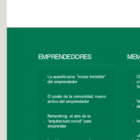
EMPRENDEDORES
MEM
La autoeficacia: “motor invisible”
C
del emprendedor
c
V
El poder de la comunidad: nuevo
activo del emprendedor
V
d
Networking: el arte de la
“arquitectura social” para
I
emprender
«