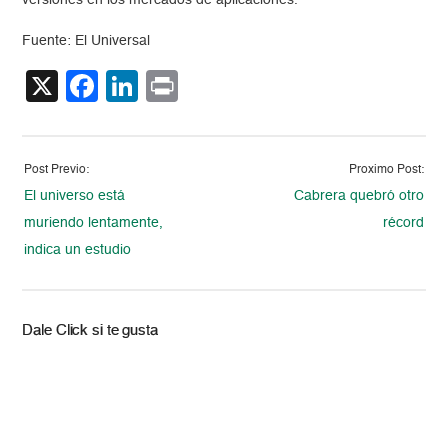
versiones en los mercados de aplicaciones.
Fuente: El Universal
X
Facebook
LinkedIn
Print
Post Previo:
Proximo Post:
El universo está
Cabrera quebró otro
muriendo lentamente,
récord
indica un estudio
Dale Click si te gusta