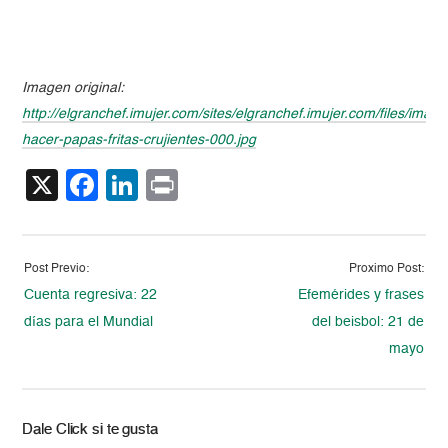
Imagen original:
http://elgranchef.imujer.com/sites/elgranchef.imujer.com/files/im
hacer-papas-fritas-crujientes-000.jpg
X
Facebook
LinkedIn
Print
Post Previo:
Proximo Post:
Cuenta regresiva: 22
Efemérides y frases
días para el Mundial
del beisbol: 21 de
mayo
Dale Click si te gusta