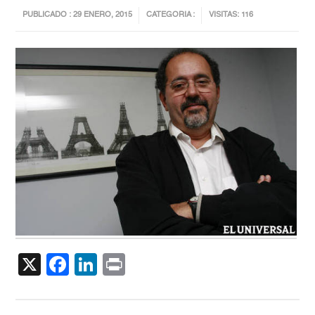
PUBLICADO : 29 ENERO, 2015
CATEGORIA :
VISITAS: 116
X
Facebook
LinkedIn
Print