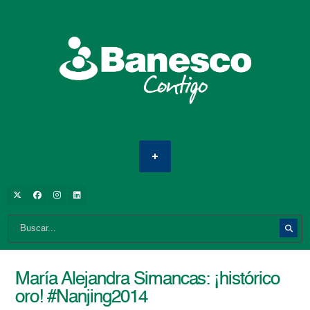
María Alejandra Simancas: ¡histórico
oro! #Nanjing2014