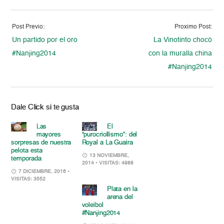
Post Previo:
Proximo Post:
Un partido por el oro
La Vinotinto chocó
#Nanjing2014
con la muralla china
#Nanjing2014
Dale Click si te gusta
Las
El
mayores
“purocriollismo”: del
sorpresas de nuestra
Royal a La Guaira
pelota esta
13 NOVIEMBRE,
temporada
2014
• VISITAS: 4988
7 DICIEMBRE, 2016
•
VISITAS: 3552
Plata en la
arena del
voleibol
#Nanjing2014