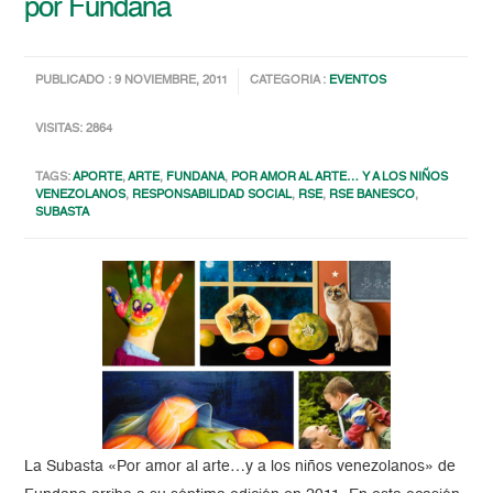
por Fundana
PUBLICADO : 9 NOVIEMBRE, 2011
CATEGORIA :
EVENTOS
VISITAS: 2864
TAGS:
APORTE
,
ARTE
,
FUNDANA
,
POR AMOR AL ARTE… Y A LOS NIÑOS
VENEZOLANOS
,
RESPONSABILIDAD SOCIAL
,
RSE
,
RSE BANESCO
,
SUBASTA
La Subasta «Por amor al arte…y a los niños venezolanos» de