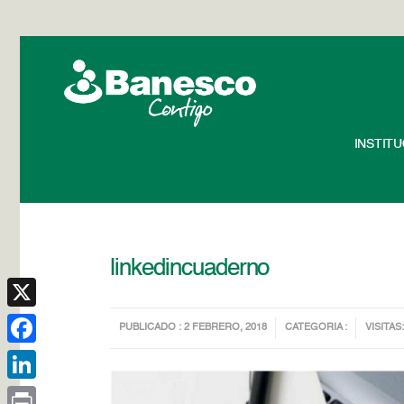
INSTIT
linkedincuaderno
X
PUBLICADO : 2 FEBRERO, 2018
CATEGORIA :
VISITAS:
Facebook
LinkedIn