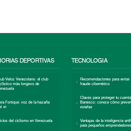
ORIAS DEPORTIVAS
TECNOLOGÍA
lub Veloz Venezolano: el club
Recomendaciones para evitar 
iclístico más longevo de
fraude cibernético
enezuela
Claves para proteger tu cuent
era Fortique: voz de la hazaña
Banesco: conoce cómo preven
el 41
estafas
nicios del ciclismo en Venezuela
Ventajas de la inteligencia artif
para pequeños emprendedore