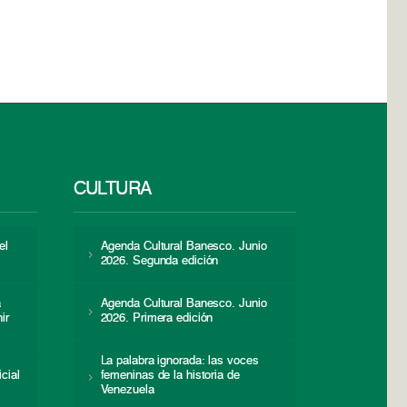
CULTURA
el
Agenda Cultural Banesco. Junio
2026. Segunda edición
a
Agenda Cultural Banesco. Junio
ir
2026. Primera edición
La palabra ignorada: las voces
icial
femeninas de la historia de
s
Venezuela