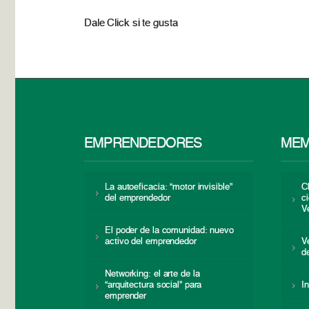
Dale Click si te gusta
EMPRENDEDORES
MEM
La autoeficacia: “motor invisible”
C
del emprendedor
c
V
El poder de la comunidad: nuevo
activo del emprendedor
V
d
Networking: el arte de la
“arquitectura social” para
I
emprender