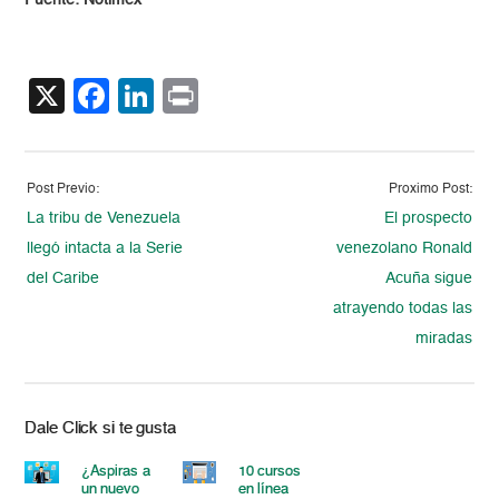
Fuente: Notimex
X
Facebook
LinkedIn
Print
Post Previo:
Proximo Post:
La tribu de Venezuela
El prospecto
llegó intacta a la Serie
venezolano Ronald
del Caribe
Acuña sigue
atrayendo todas las
miradas
Dale Click si te gusta
¿Aspiras a
10 cursos
un nuevo
en línea