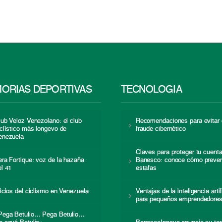
ORIAS DEPORTIVAS
TECNOLOGÍA
lub Veloz Venezolano: el club
Recomendaciones para evitar 
iclístico más longevo de
fraude cibernético
enezuela
Claves para proteger tu cuent
era Fortique: voz de la hazaña
Banesco: conoce cómo preven
el 41
estafas
nicios del ciclismo en Venezuela
Ventajas de la inteligencia artif
para pequeños emprendedore
Pega Betulio… Pega Betulio…