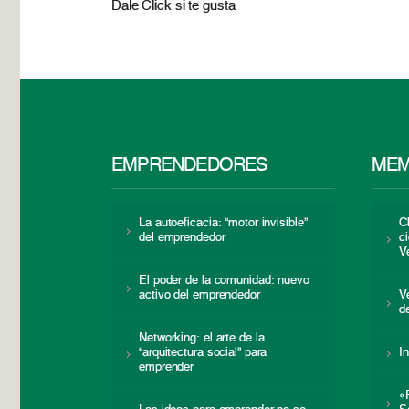
Dale Click si te gusta
EMPRENDEDORES
MEM
La autoeficacia: “motor invisible”
C
del emprendedor
c
V
El poder de la comunidad: nuevo
activo del emprendedor
V
d
Networking: el arte de la
“arquitectura social” para
I
emprender
«