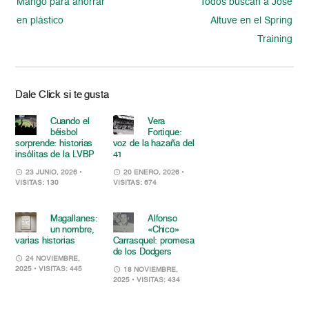
Mango para ahorrar
Todos buscan a José
en plástico
Altuve en el Spring
Training
Dale Click si te gusta
Cuando el
Vera
béisbol
Fortique:
sorprende: historias
voz de la hazaña del
insólitas de la LVBP
41
23 JUNIO, 2026
•
20 ENERO, 2026
•
VISITAS: 130
VISITAS: 674
Magallanes:
Alfonso
un nombre,
«Chico»
varias historias
Carrasquel: promesa
de los Dodgers
24 NOVIEMBRE,
2025
• VISITAS: 445
18 NOVIEMBRE,
2025
• VISITAS: 434