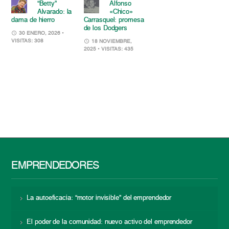
“Betty”
Alfonso
Alvarado: la
«Chico»
dama de hierro
Carrasquel: promesa
de los Dodgers
30 ENERO, 2026
•
VISITAS: 308
18 NOVIEMBRE,
2025
• VISITAS: 435
EMPRENDEDORES
La autoeficacia: “motor invisible” del emprendedor
El poder de la comunidad: nuevo activo del emprendedor