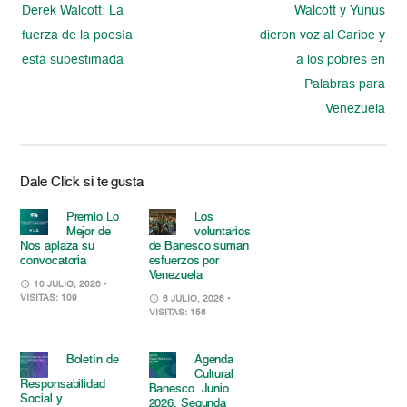
Derek Walcott: La
Walcott y Yunus
fuerza de la poesía
dieron voz al Caribe y
está subestimada
a los pobres en
Palabras para
Venezuela
Dale Click si te gusta
Premio Lo
Los
Mejor de
voluntarios
Nos aplaza su
de Banesco suman
convocatoria
esfuerzos por
Venezuela
10 JULIO, 2026
•
VISITAS: 109
6 JULIO, 2026
•
VISITAS: 156
Boletín de
Agenda
Cultural
Responsabilidad
Banesco. Junio
Social y
2026. Segunda