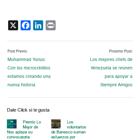
X
Facebook
LinkedIn
Print
Post Previo:
Proximo Post:
Muhammad Yunus:
Los mejores chefs de
Con los microcréditos
Venezuela se reúnen
estamos creando una
para apoyar a
nueva historia
Siempre Amigos
Dale Click si te gusta
Premio Lo
Los
Mejor de
voluntarios
Nos aplaza su
de Banesco suman
convocatoria
esfuerzos por