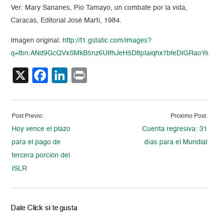
Ver: Mary Sananes, Pío Tamayo, un combate por la vida,
Caracas, Editorial José Martí, 1984.
Imagen original:
http://t1.gstatic.com/images?
q=tbn:ANd9GcQVxSMkB5nz6UIfhJeH5D8pIaiqhx7bfeDIGRaoYiu
X
Facebook
LinkedIn
Print
Post Previo:
Proximo Post:
Hoy vence el plazo
Cuenta regresiva: 31
para el pago de
días para el Mundial
tercera porción del
ISLR
Dale Click si te gusta