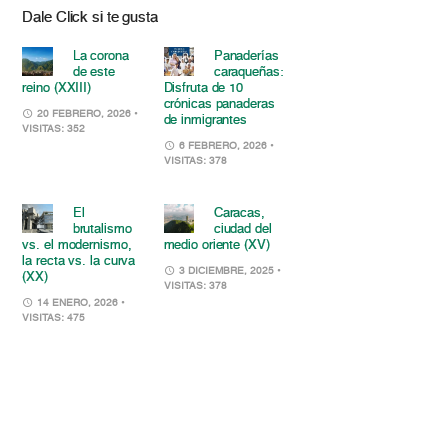
Dale Click si te gusta
La corona
Panaderías
de este
caraqueñas:
reino (XXIII)
Disfruta de 10
crónicas panaderas
20 FEBRERO, 2026
•
de inmigrantes
VISITAS: 352
6 FEBRERO, 2026
•
VISITAS: 378
El
Caracas,
brutalismo
ciudad del
vs. el modernismo,
medio oriente (XV)
la recta vs. la curva
3 DICIEMBRE, 2025
•
(XX)
VISITAS: 378
14 ENERO, 2026
•
VISITAS: 475