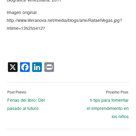
Biográfica Venezolana, 2011.
Imagen original:
http://www.literanova.net/media/blogs/arte/RafaelVegas.jpg?
mtime=1352554127
X
Facebook
LinkedIn
Print
Post Previo:
Proximo Post:
Ferias del libro: Del
5 tips para fomentar
pasado al futuro
el emprendimiento en
los niños