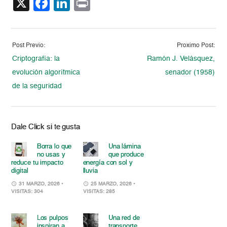
X
Facebook
LinkedIn
Print
Post Previo:
Proximo Post:
Criptografía: la
Ramón J. Velásquez,
evolución algorítmica
senador (1958)
de la seguridad
Dale Click si te gusta
Borra lo que
Una lámina
no usas y
que produce
reduce tu impacto
energía con sol y
digital
lluvia
31 MARZO, 2026
•
25 MARZO, 2026
•
VISITAS: 304
VISITAS: 285
Los pulpos
Una red de
inspiran a
transporte