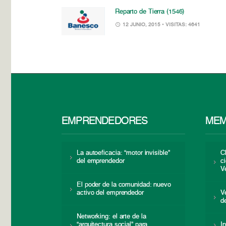
Reparto de Tierra (1546)
12 JUNIO, 2015
• VISITAS: 4641
EMPRENDEDORES
MEM
La autoeficacia: “motor invisible”
C
del emprendedor
c
V
El poder de la comunidad: nuevo
activo del emprendedor
V
d
Networking: el arte de la
“arquitectura social” para
I