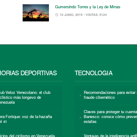
Gumersindo Torres y la Ley de Minas
10 JUNIO, 2015
• VISITAS: 5124
ORIAS DEPORTIVAS
TECNOLOGÍA
lub Veloz Venezolano: el club
Recomendaciones para evitar 
iclístico más longevo de
fraude cibernético
enezuela
Claves para proteger tu cuent
era Fortique: voz de la hazaña
Banesco: conoce cómo preven
el 41
estafas
nicios del ciclismo en Venezuela
Ventajas de la inteligencia artif