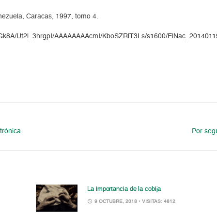
enezuela, Caracas, 1997, tomo 4.
AXpqnGk8A/Ut2l_3hrgpI/AAAAAAAAcmI/KboSZRlT3Ls/s1600/ElNac_20140
trónica
Por seg
La importancia de la cobija
9 OCTUBRE, 2018
• VISITAS: 4812