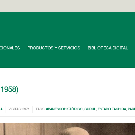
UCIONALES
PRODUCTOS Y SERVICIOS
BIBLIOTECA DIGITAL
(1958)
ÍA
VISITAS: 2971
TAGS:
#BANESCOHISTÓRICO
,
CURUL
,
ESTADO TACHIRA
,
PAR