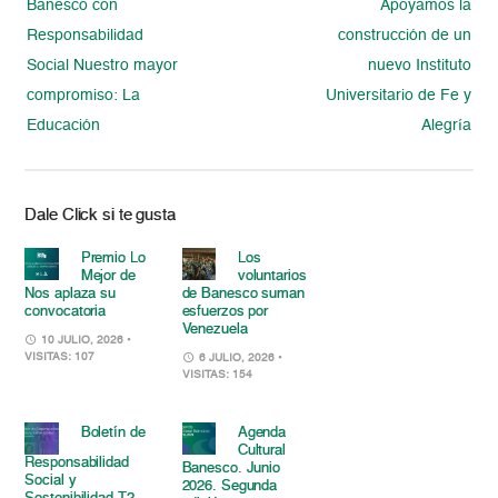
Banesco con
Apoyamos la
Responsabilidad
construcción de un
Social Nuestro mayor
nuevo Instituto
compromiso: La
Universitario de Fe y
Educación
Alegría
Dale Click si te gusta
Premio Lo
Los
Mejor de
voluntarios
Nos aplaza su
de Banesco suman
convocatoria
esfuerzos por
Venezuela
10 JULIO, 2026
•
VISITAS: 107
6 JULIO, 2026
•
VISITAS: 154
Boletín de
Agenda
Cultural
Responsabilidad
Banesco. Junio
Social y
2026. Segunda