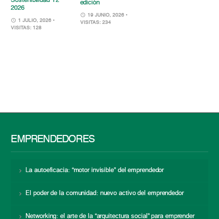
Sostenibilidad T2
edición
2026
19 JUNIO, 2026
•
1 JULIO, 2026
•
VISITAS: 234
VISITAS: 128
EMPRENDEDORES
La autoeficacia: “motor invisible” del emprendedor
El poder de la comunidad: nuevo activo del emprendedor
Networking: el arte de la “arquitectura social” para emprender