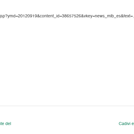
icle.jsp?ymd=20120919&content_id=38657526&vkey=news_mlb_es&fext=
te del
Cadivi 