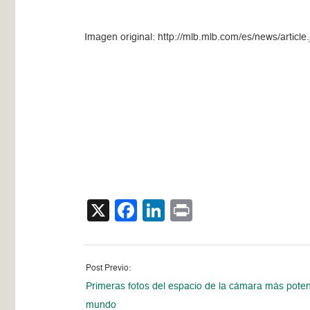
Imagen original: http://mlb.mlb.com/es/news/art
X
Facebook
LinkedIn
Print
Post Previo:
Primeras fotos del espacio de la cámara más poten
mundo