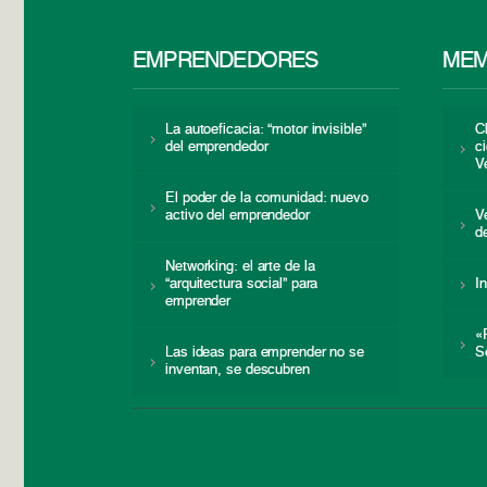
EMPRENDEDORES
MEM
La autoeficacia: “motor invisible”
C
del emprendedor
c
V
El poder de la comunidad: nuevo
activo del emprendedor
V
d
Networking: el arte de la
“arquitectura social” para
I
emprender
«
Las ideas para emprender no se
S
inventan, se descubren