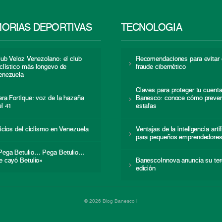
ORIAS DEPORTIVAS
TECNOLOGÍA
lub Veloz Venezolano: el club
Recomendaciones para evitar 
iclístico más longevo de
fraude cibernético
enezuela
Claves para proteger tu cuent
era Fortique: voz de la hazaña
Banesco: conoce cómo preven
el 41
estafas
nicios del ciclismo en Venezuela
Ventajas de la inteligencia artif
para pequeños emprendedore
Pega Betulio… Pega Betulio…
e cayó Betulio»
BanescoInnova anuncia su ter
edición
© 2026 Blog Banesco |