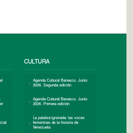
CULTURA
el
Agenda Cultural Banesco. Junio
2026. Segunda edición
a
Agenda Cultural Banesco. Junio
ir
2026. Primera edición
La palabra ignorada: las voces
icial
femeninas de la historia de
s
Venezuela