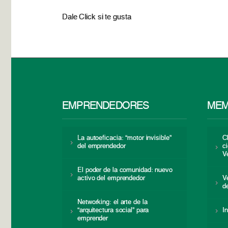
Dale Click si te gusta
EMPRENDEDORES
MEM
La autoeficacia: “motor invisible”
C
del emprendedor
c
V
El poder de la comunidad: nuevo
activo del emprendedor
V
d
Networking: el arte de la
“arquitectura social” para
I
emprender