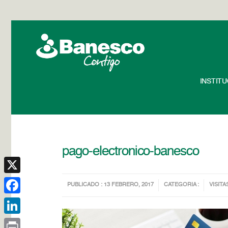
INSTIT
pago-electronico-banesco
X
PUBLICADO : 13 FEBRERO, 2017
CATEGORIA :
VISITA
Facebook
LinkedIn