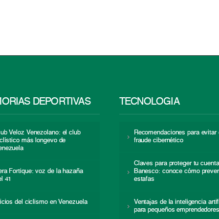
ORIAS DEPORTIVAS
TECNOLOGÍA
lub Veloz Venezolano: el club
Recomendaciones para evitar 
iclístico más longevo de
fraude cibernético
enezuela
Claves para proteger tu cuent
era Fortique: voz de la hazaña
Banesco: conoce cómo preven
el 41
estafas
nicios del ciclismo en Venezuela
Ventajas de la inteligencia artif
para pequeños emprendedore