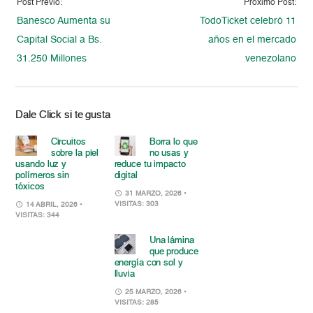
Post Previo:
Proximo Post:
Banesco Aumenta su
TodoTicket celebró 11
Capital Social a Bs.
años en el mercado
31.250 Millones
venezolano
Dale Click si te gusta
Circuitos
Borra lo que
sobre la piel
no usas y
usando luz y
reduce tu impacto
polímeros sin
digital
tóxicos
31 MARZO, 2026
•
VISITAS: 303
14 ABRIL, 2026
•
VISITAS: 344
Una lámina
que produce
energía con sol y
lluvia
25 MARZO, 2026
•
VISITAS: 285