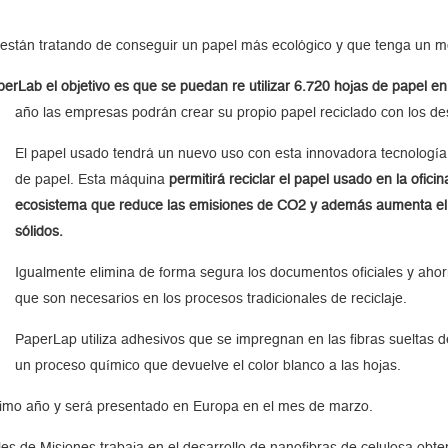
e están tratando de conseguir un papel más ecológico y que tenga un 
erLab el objetivo es que se puedan re utilizar 6.720 hojas de papel en
año las empresas podrán crear su propio papel reciclado con los d
El papel usado tendrá un nuevo uso con esta innovadora tecnología
de papel. Esta máquina
permitirá reciclar el papel usado en la ofic
ecosistema que reduce las emisiones de CO2 y además aumenta el a
sólidos.
Igualmente elimina de forma segura los documentos oficiales y ahor
que son necesarios en los procesos tradicionales de reciclaje.
PaperLap utiliza adhesivos que se impregnan en las fibras sueltas d
un proceso químico que devuelve el color blanco a las hojas.
óximo año y será presentado en Europa en el mes de marzo.
les de Misiones trabaja en el desarrollo de nanofibras de celulosa obte