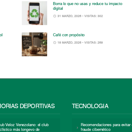
Borra lo que no usas y reduce tu impacto
digital
31 MARZO, 2026
• VISITAS: 302
ol
Café con propósito
18 MARZO, 2026
• VISITAS: 269
ORIAS DEPORTIVAS
TECNOLOGÍA
lub Veloz Venezolano: el club
Recomendaciones para evitar 
iclístico más longevo de
fraude cibernético