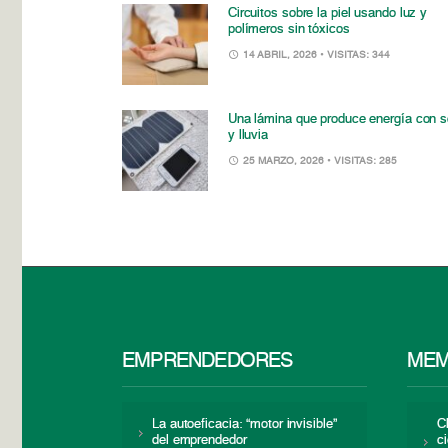
Circuitos sobre la piel usando luz y
polímeros sin tóxicos
14 ABRIL, 2026
• VISITAS: 344
Una lámina que produce energía con s
y lluvia
25 MARZO, 2026
• VISITAS: 285
EMPRENDEDORES
MEM
La autoeficacia: “motor invisible”
C
del emprendedor
c