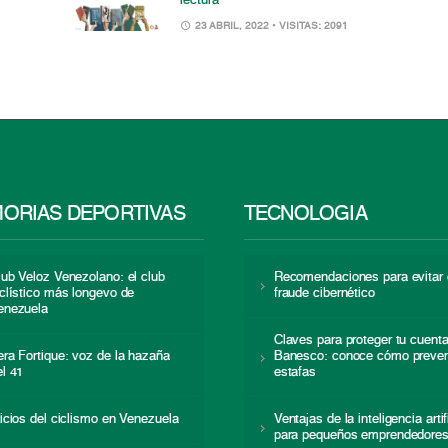
lectura
23 ABRIL, 2022
• VISITAS: 2091
ORIAS DEPORTIVAS
TECNOLOGÍA
lub Veloz Venezolano: el club
Recomendaciones para evitar 
iclístico más longevo de
fraude cibernético
enezuela
Claves para proteger tu cuent
era Fortique: voz de la hazaña
Banesco: conoce cómo preven
el 41
estafas
nicios del ciclismo en Venezuela
Ventajas de la inteligencia artif
para pequeños emprendedore