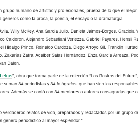
n grupo humano de artistas y profesionales, prueba de lo que el mejo
a géneros como la prosa, la poesía, el ensayo o la dramaturgia.
Ávila, Willy McKey, Ana García Julio, Daniela Jaimes-Borges, Graciela Y
nco Calderón, Alejandro Sebastiani Verlezza, Gabriel Payares, Hensli 
el Hidalgo Prince, Reinaldo Cardoza, Diego Arroyo Gil, Franklin Hur
no, Zakarías Zafra, Adalber Salas Hernández, Enza García Arreaza, Ped
van Dalen.
 Letras
, obra que forma parte de la colección
Los Rostros del Futuro
se suman 34 periodistas y 34 fotógrafos, que han sido los responsables
utores. Además se contó con 34 mentores o autores consagradas que com
o verdaderos relatos de vida, preparados y redactados por un grupo d
 el género periodístico al mayor esplendor