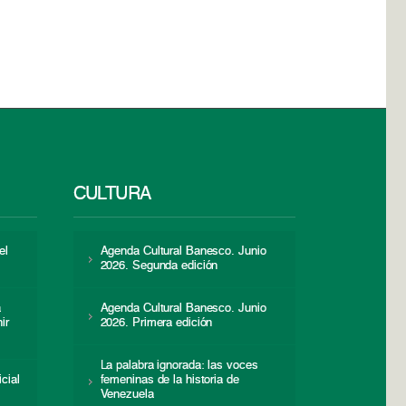
CULTURA
el
Agenda Cultural Banesco. Junio
2026. Segunda edición
a
Agenda Cultural Banesco. Junio
ir
2026. Primera edición
La palabra ignorada: las voces
icial
femeninas de la historia de
s
Venezuela