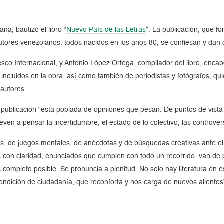
na, bautizó el libro
Nuevo País de las Letras
. La publicación, que f
 autores venezolanos, todos nacidos en los años 80, se confiesan y dan 
sco Internacional, y Antonio López Ortega, compilador del libro, enca
incluidos en la obra, así como también de periodistas y fotógrafos, qui
 autores.
 publicación
está poblada de opiniones que pesan. De puntos de vista
ven a pensar la incertidumbre, el estado de lo colectivo, las controve
s, de juegos mentales, de anécdotas y de búsquedas creativas ante el 
 con claridad, enunciados que cumplen con todo un recorrido: van de pr
ompleto posible. Se pronuncia a plenitud. No solo hay literatura en es
ondición de ciudadanía, que reconforta y nos carga de nuevos alientos