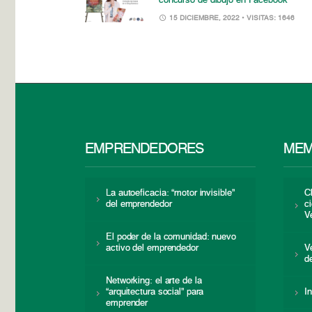
concurso de dibujo en Facebook
15 DICIEMBRE, 2022
• VISITAS: 1646
EMPRENDEDORES
MEM
La autoeficacia: “motor invisible”
C
del emprendedor
c
V
El poder de la comunidad: nuevo
activo del emprendedor
V
d
Networking: el arte de la
“arquitectura social” para
I
emprender