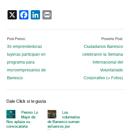
X
Facebook
LinkedIn
Print
Post Previo:
Proximo Post:
35 emprendedoras
Ciudadanos Banesco
tuyeras participan en
celebraron la Semana
programa para
Internacional del
microempresarios de
Voluntariado
Banesco
Corporativo (+ Fotos)
Dale Click si te gusta
Premio Lo
Los
Mejor de
voluntarios
Nos aplaza su
de Banesco suman
convocatoria
esfuerzos por