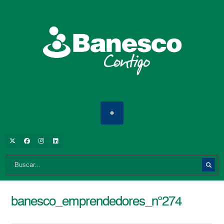
banesco_emprendedores_n°274