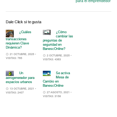
para el emprendedor
Dale Click si te gusta
¿Cuáles
¿Cómo
cambiar las
transacciones
preguntas de
requieren Clave
seguridad en
Dinámica?
BanescOnline?
21 OCTUBRE, 2025
•
2 OCTUBRE, 2025
•
VISITAS: 765
VISITAS: 4363
Un
Se activa
Mesa de
aerogenerador para
Cambio en
espacios urbanos
BanescOnline
13 OCTUBRE, 2021
•
27 AGOSTO, 2021
•
VISITAS: 2407
VISITAS: 3158