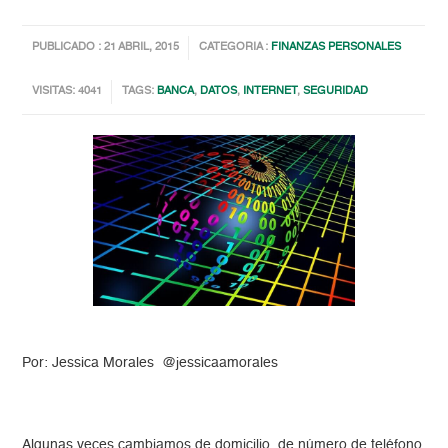
PUBLICADO : 21 ABRIL, 2015
CATEGORIA :
FINANZAS PERSONALES
VISITAS: 4041
TAGS:
BANCA
,
DATOS
,
INTERNET
,
SEGURIDAD
Por: Jessica Morales @jessicaamorales
Algunas veces cambiamos de domicilio, de número de teléfono