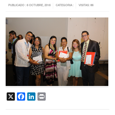
PUBLICADO : 6 OCTUBRE, 2016
CATEGORIA :
VISITAS: 86
X
Facebook
LinkedIn
Print