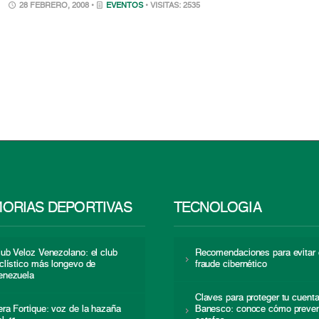
28 FEBRERO, 2008 •
EVENTOS
• VISITAS: 2535
ORIAS DEPORTIVAS
TECNOLOGÍA
lub Veloz Venezolano: el club
Recomendaciones para evitar 
iclístico más longevo de
fraude cibernético
enezuela
Claves para proteger tu cuent
era Fortique: voz de la hazaña
Banesco: conoce cómo preven