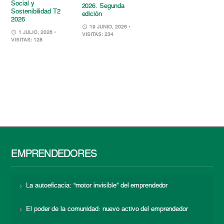
Social y
2026. Segunda
Sostenibilidad T2
edición
2026
19 JUNIO, 2026
•
1 JULIO, 2026
•
VISITAS: 234
VISITAS: 128
EMPRENDEDORES
La autoeficacia: “motor invisible” del emprendedor
El poder de la comunidad: nuevo activo del emprendedor