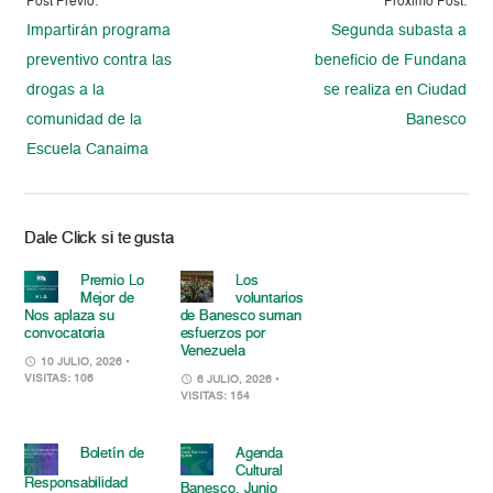
Post Previo:
Proximo Post:
Impartirán programa
Segunda subasta a
preventivo contra las
beneficio de Fundana
drogas a la
se realiza en Ciudad
comunidad de la
Banesco
Escuela Canaima
Dale Click si te gusta
Premio Lo
Los
Mejor de
voluntarios
Nos aplaza su
de Banesco suman
convocatoria
esfuerzos por
Venezuela
10 JULIO, 2026
•
VISITAS: 106
6 JULIO, 2026
•
VISITAS: 154
Boletín de
Agenda
Cultural
Responsabilidad
Banesco. Junio