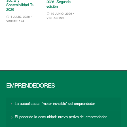
Social y
2026. Segunda
Sostenibilidad T2
edición
2026
19 JUNIO, 2026
•
1 JULIO, 2026
•
VISITAS: 225
VISITAS: 124
EMPRENDEDORES
La autoeficacia: “motor invisible” del emprendedor
El poder de la comunidad: nuevo activo del emprendedor