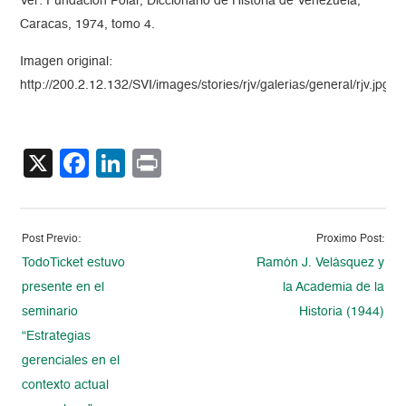
Ver: Fundación Polar, Diccionario de Historia de Venezuela,
Caracas, 1974, tomo 4.
Imagen original:
http://200.2.12.132/SVI/images/stories/rjv/galerias/general/rjv.jpg
X
Facebook
LinkedIn
Print
Post Previo:
Proximo Post:
TodoTicket estuvo
Ramón J. Velásquez y
presente en el
la Academia de la
seminario
Historia (1944)
“Estrategias
gerenciales en el
contexto actual