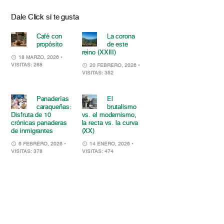
Dale Click si te gusta
Café con
La corona
propósito
de este
reino (XXIII)
18 MARZO, 2026
•
VISITAS: 268
20 FEBRERO, 2026
•
VISITAS: 352
Panaderías
El
caraqueñas:
brutalismo
Disfruta de 10
vs. el modernismo,
crónicas panaderas
la recta vs. la curva
de inmigrantes
(XX)
6 FEBRERO, 2026
•
14 ENERO, 2026
•
VISITAS: 378
VISITAS: 474