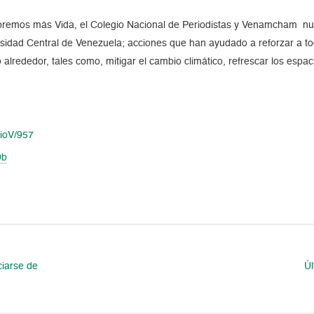
embremos más Vida, el Colegio Nacional de Periodistas y Venamcham n
versidad Central de Venezuela; acciones que han ayudado a reforzar a 
alrededor, tales como, mitigar el cambio climático, refrescar los espaci
rioV/957
0b
ciarse de
Úl