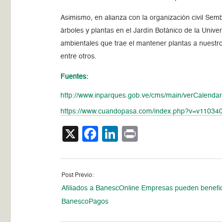
Asimismo, en alianza con la organización civil S
árboles y plantas en el Jardín Botánico de la Uni
ambientales que trae el mantener plantas a nuestro 
entre otros.
Fuentes:
http://www.inparques.gob.ve/cms/main/verCalenda
https://www.cuandopasa.com/index.php?v=v11034
X
Facebook
LinkedIn
Print
Post Previo:
Afiliados a BanescOnline Empresas pueden benefi
BanescoPagos