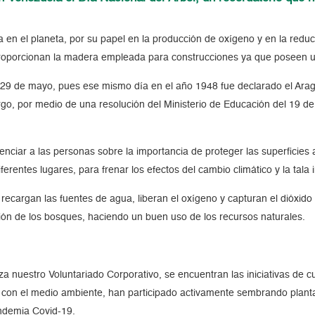
a en el planeta, por su papel en la producción de oxígeno y en la reduc
 proporcionan la madera empleada para construcciones ya que poseen 
29 de mayo, pues ese mismo día en el año 1948 fue declarado el Ara
argo, por medio de una resolución del Ministerio de Educación del 19 d
enciar a las personas sobre la importancia de proteger las superficies
erentes lugares, para frenar los efectos del cambio climático y la tala
 recargan las fuentes de agua, liberan el oxígeno y capturan el dióxi
ción de los bosques, haciendo un buen uso de los recursos naturales.
iza nuestro Voluntariado Corporativo, se encuentran las iniciativas de c
 con el medio ambiente, han participado activamente sembrando plant
andemia Covid-19.