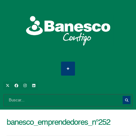
banesco_emprendedores_n°252