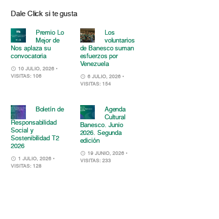
Dale Click si te gusta
Premio Lo
Los
Mejor de
voluntarios
Nos aplaza su
de Banesco suman
convocatoria
esfuerzos por
Venezuela
10 JULIO, 2026
•
VISITAS: 106
6 JULIO, 2026
•
VISITAS: 154
Boletín de
Agenda
Cultural
Responsabilidad
Banesco. Junio
Social y
2026. Segunda
Sostenibilidad T2
edición
2026
19 JUNIO, 2026
•
1 JULIO, 2026
•
VISITAS: 233
VISITAS: 128