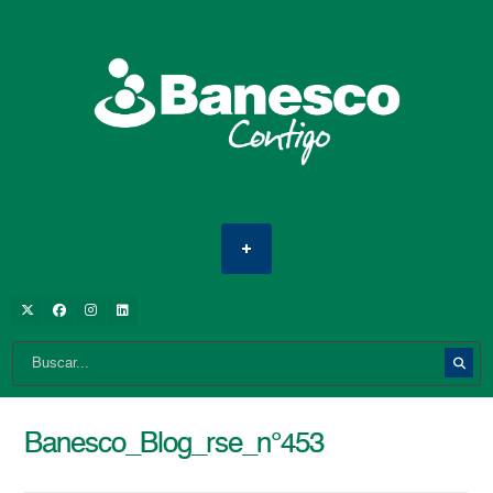
Banesco_Blog_rse_n°453