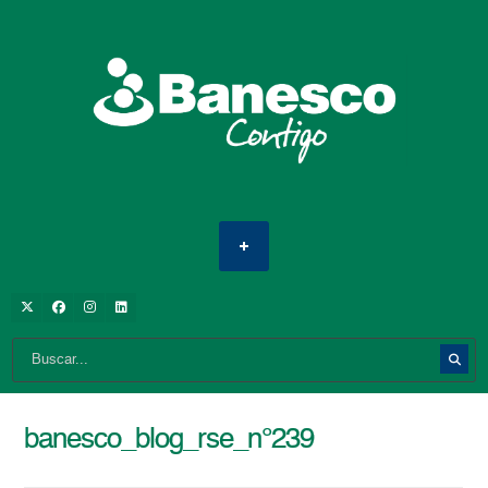
banesco_blog_rse_n°239