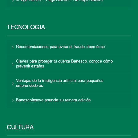
«Pega Betulio… Pega Betulio… Se cayó Betulio»
TECNOLOGÍA
Recomendaciones para evitar el fraude cibernético
Claves para proteger tu cuenta Banesco: conoce cómo
prevenir estafas
Ventajas de la inteligencia artificial para pequeños
emprendedores
BanescoInnova anuncia su tercera edición
CULTURA