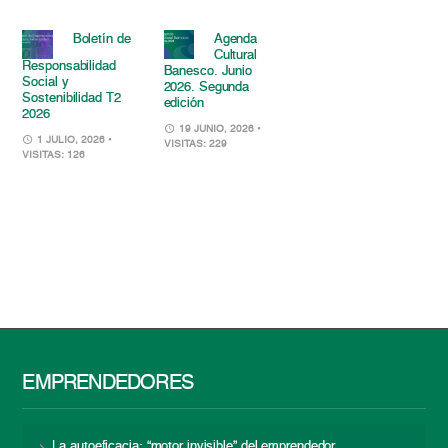
Boletín de
Agenda
Cultural
Responsabilidad
Banesco. Junio
Social y
2026. Segunda
Sostenibilidad T2
edición
2026
19 JUNIO, 2026
•
1 JULIO, 2026
•
VISITAS: 229
VISITAS: 126
EMPRENDEDORES
La autoeficacia: “motor invisible” del emprendedor