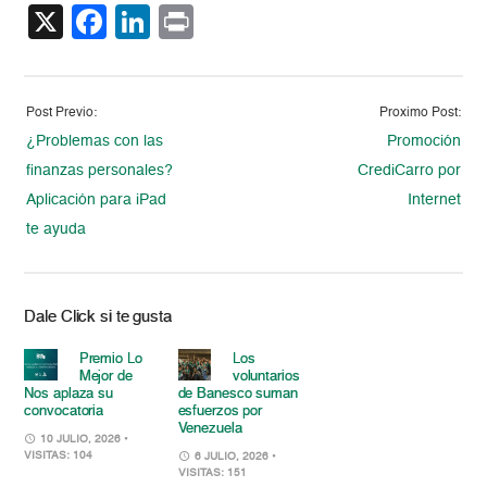
X
Facebook
LinkedIn
Print
Post Previo:
Proximo Post:
¿Problemas con las
Promoción
finanzas personales?
CrediCarro por
Aplicación para iPad
Internet
te ayuda
Dale Click si te gusta
Premio Lo
Los
Mejor de
voluntarios
Nos aplaza su
de Banesco suman
convocatoria
esfuerzos por
Venezuela
10 JULIO, 2026
•
VISITAS: 104
6 JULIO, 2026
•
VISITAS: 151