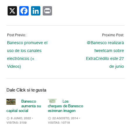
X
Facebook
LinkedIn
Print
Post Previo:
Proximo Post:
Banesco promueve el
@Banesco realizará
uso de los canales
tweetcam sobre
electrónicos (+
ExtraCrédito este 27
Videos)
de junio
Dale Click si te gusta
Banesco
Los
aumenta su
cheques de Banesco
capital social
estrenan imagen
8 JUNIO, 2022
•
22 AGOSTO, 2014
•
VISITAS: 3109
VISITAS: 10718